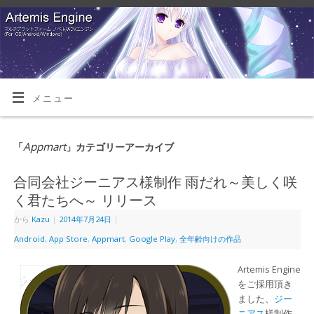
メニュー
Appmart
「
」カテゴリーアーカイブ
合同会社ジーニアス様制作 雨だれ～美しく咲
く君たちへ～ リリース
から
Kazu
|
2014年7月24日
|
Android
,
App Store
,
Appmart
,
Google Play
,
全年齢向けの作品
Artemis Engine
をご採用頂き
ました、
ジー
ニアス
様制作