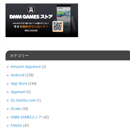
カテゴリー
Amazon Appstore
(2)
Android
(238)
App Store
(244)
Appmart
(5)
DL.Getchu.com
(1)
DLsite
(30)
DMM GAMESストア
(42)
FANZA
(47)