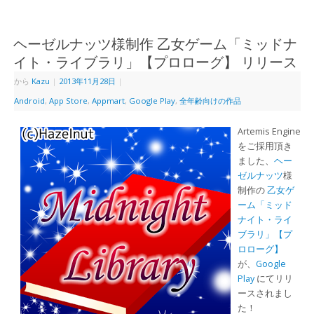
ヘーゼルナッツ様制作 乙女ゲーム「ミッドナ
イト・ライブラリ」【プロローグ】 リリース
から
Kazu
|
2013年11月28日
|
Android
,
App Store
,
Appmart
,
Google Play
,
全年齢向けの作品
Artemis Engine
をご採用頂き
ました、
ヘー
ゼルナッツ
様
制作の
乙女ゲ
ーム「ミッド
ナイト・ライ
ブラリ」【プ
ロローグ】
が、
Google
Play
にてリリ
ースされまし
た！