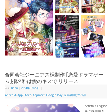
合同会社ジーニアス様制作 [恋愛ドラマゲー
ム]指名料は愛のキスで リリース
から
Kazu
|
2014年3月22日
|
Android
,
App Store
,
Appmart
,
Google Play
,
全年齢向けの作品
Artemis Engine
をご採用頂き