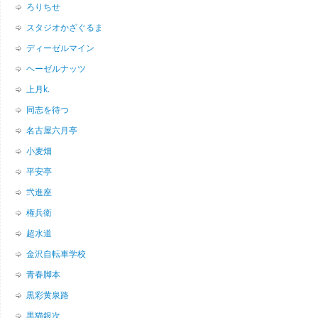
ろりちせ
スタジオかざぐるま
ディーゼルマイン
ヘーゼルナッツ
上月k.
同志を待つ
名古屋六月亭
小麦畑
平安亭
弐進座
権兵衛
超水道
金沢自転車学校
青春脚本
黒彩黄泉路
黒猫銀次