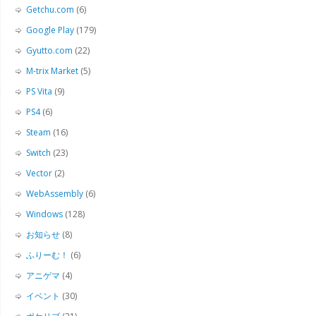
Getchu.com
(6)
Google Play
(179)
Gyutto.com
(22)
M-trix Market
(5)
PS Vita
(9)
PS4
(6)
Steam
(16)
Switch
(23)
Vector
(2)
WebAssembly
(6)
Windows
(128)
お知らせ
(8)
ふりーむ！
(6)
アニゲマ
(4)
イベント
(30)