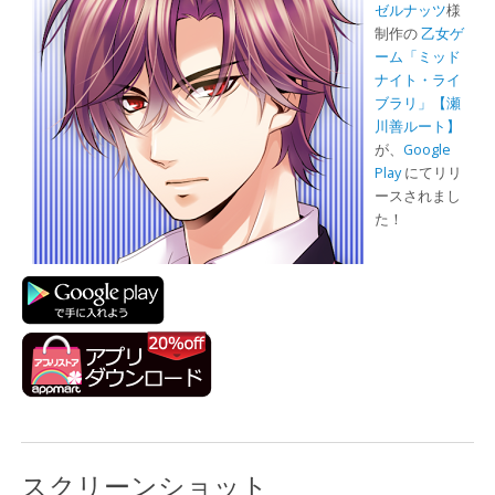
ゼルナッツ
様
制作の
乙女ゲ
ーム「ミッド
ナイト・ライ
ブラリ」【瀬
川善ルート】
が、
Google
Play
にてリリ
ースされまし
た！
スクリーンショット