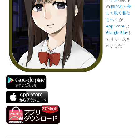
の
雨だれ～美
しく咲く君た
ちへ～
が、
App Store
と
Google Play
に
てリリースさ
れました！