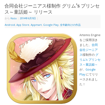
合同会社ジーニアス様制作 グリム’s プリンセ
ス～童話姫～ リリース
から
Kazu
|
2014年6月9日
|
Android
,
App Store
,
Appmart
,
Google Play
,
全年齢向けの作品
Artemis Engine
をご採用頂き
ました、
合同
会社ジーニア
ス
様制作の
グ
リム’s プリンセ
ス～童話姫～
が、
Google
Play
にてリリ
ースされまし
た！