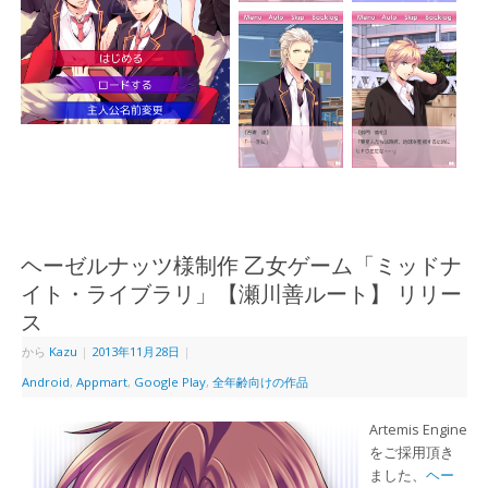
ヘーゼルナッツ様制作 乙女ゲーム「ミッドナ
イト・ライブラリ」【瀬川善ルート】 リリー
ス
から
Kazu
|
2013年11月28日
|
Android
,
Appmart
,
Google Play
,
全年齢向けの作品
Artemis Engine
をご採用頂き
ました、
ヘー