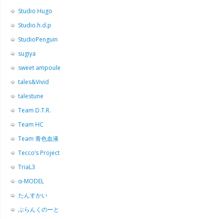
Studio Hugo
Studio.h.d.p
StudioPenguin
sugiya
sweet ampoule
tales&Vivid
talestune
Team D.T.R.
Team HC
Team 青色血液
Tecco’s Project
TriaL3
α-MODEL
たんすかい
ぶらんくのーと