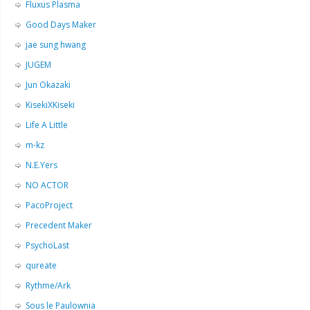
Fluxus Plasma
Good Days Maker
jae sung hwang
JUGEM
Jun Okazaki
KisekiXKiseki
Life A Little
m-kz
N.E.Yers
NO ACTOR
PacoProject
Precedent Maker
PsychoLast
qureate
Rythme/Ark
Sous le Paulownia