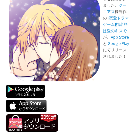
ました、
ジー
ニアス
様制作
の
[恋愛ドラマ
ゲーム]指名料
は愛のキスで
が、
App Store
と
Google Play
にてリリース
されました！