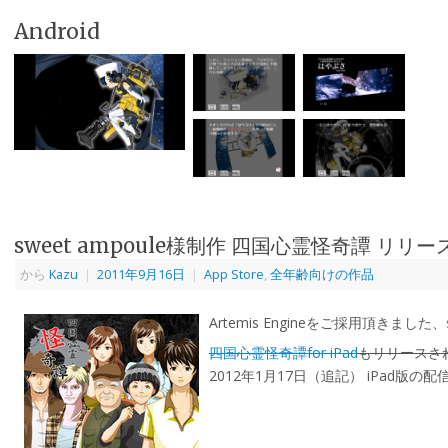
Android
sweet ampoule様制作 四国心霊怪奇譚 リリー
から
Kazu
|
2011年9月16日
|
App Store
,
全年齢向けの作品
Artemis Engineをご採用頂きました、
四国心霊怪奇譚for iPad
もリリースさ
2012年1月17日（追記） iPad版