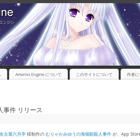
ム
Artemis Engine について
このサイトについて
作者に
人事件 リリース
名古屋六月亭
様制作の
むりゃかみゆうの海猫館殺人事件
が、App St