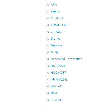
ARIA
Azurite
Confiture
COSMIC CUTE
CROWD
D:drive.
Empress
Guilty
Hands-Aid Corporation
HARUKAZE
HOOKSOFT
iMel株式会社
LilacSoft
Navel
Rosetta