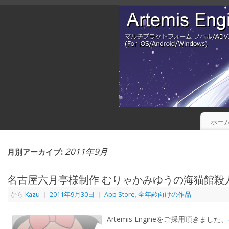
ホー
2011年9月
月別アーカイブ:
名古屋六月亭様制作 むりゃかみゆうの海猫館殺
から
Kazu
|
2011年9月30日
|
App Store
,
全年齢向けの作品
Artemis Engineをご採用頂きました、