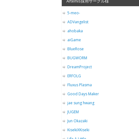
Artemis採用サークル様
5-meo-
ADVangelist
ahobaka
aiGame
BlueRose
BUGWORM
DreamProject
ERFOLG
Fluxus Plasma
Good Days Maker
jae sung hwang
JUGEM
Jun Okazaki
KisekiXKiseki
Life A Little