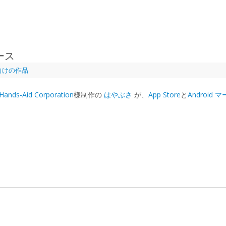
リース
向けの作品
Hands-Aid Corporation
様制作の
はやぶさ
が、
App Store
と
Android