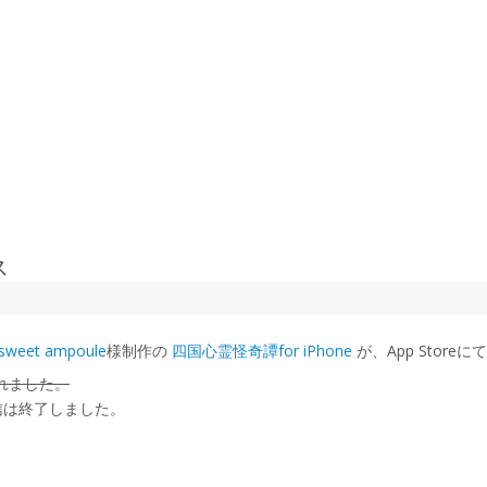
ス
sweet ampoule
様制作の
四国心霊怪奇譚for iPhone
が、App Stor
れました。
の配信は終了しました。