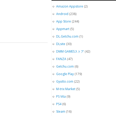
Amazon Appstore
(2)
Android
(238)
App Store
(244)
Appmart
(5)
DL.Getchu.com
(1)
DLsite
(30)
DMM GAMESストア
(42)
FANZA
(47)
Getchu.com
(6)
Google Play
(179)
Gyutto.com
(22)
M-trix Market
(5)
PS Vita
(9)
PS4
(6)
Steam
(16)