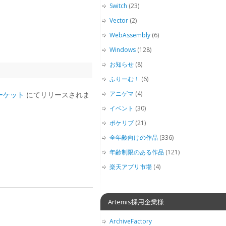
Switch
(23)
Vector
(2)
WebAssembly
(6)
Windows
(128)
お知らせ
(8)
ふりーむ！
(6)
アニゲマ
(4)
 マーケット
にてリリースされま
イベント
(30)
ポケリブ
(21)
全年齢向けの作品
(336)
年齢制限のある作品
(121)
楽天アプリ市場
(4)
Artemis採用企業様
ArchiveFactory