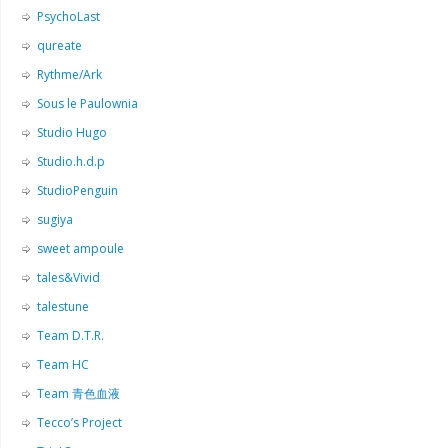
PsychoLast
qureate
Rythme/Ark
Sous le Paulownia
Studio Hugo
Studio.h.d.p
StudioPenguin
sugiya
sweet ampoule
tales&Vivid
talestune
Team D.T.R.
Team HC
Team 青色血液
Tecco’s Project