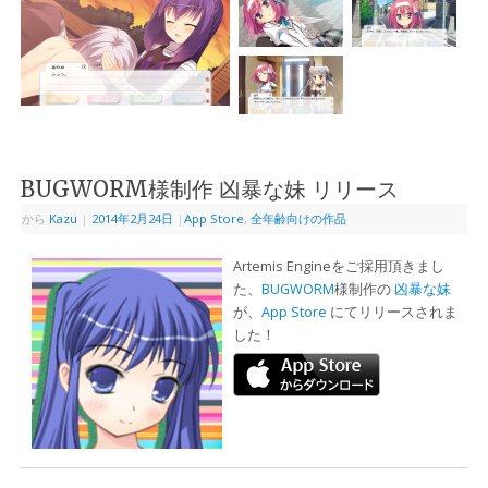
BUGWORM様制作 凶暴な妹 リリース
から
Kazu
|
2014年2月24日
|
App Store
,
全年齢向けの作品
Artemis Engineをご採用頂きまし
た、
BUGWORM
様制作の
凶暴な妹
が、
App Store
にてリリースされま
した！