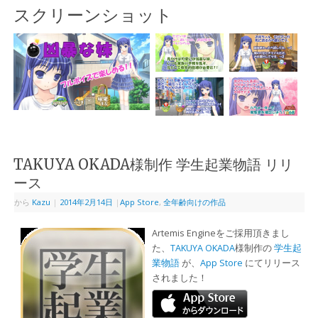
スクリーンショット
TAKUYA OKADA様制作 学生起業物語 リリ
ース
から
Kazu
|
2014年2月14日
|
App Store
,
全年齢向けの作品
Artemis Engineをご採用頂きまし
た、
TAKUYA OKADA
様制作の
学生起
業物語
が、
App Store
にてリリース
されました！