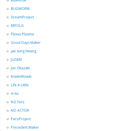
BlueRose
BUGWORM
DreamProject
ERFOLG
Fluxus Plasma
Good Days Maker
jae sung hwang
JUGEM
Jun Okazaki
KisekiXKiseki
Life A Little
m-kz
N.E.Yers
NO ACTOR
PacoProject
Precedent Maker