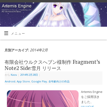
メニュー
2014年2月
月別アーカイブ:
有限会社ウルクスへブン様制作 Fragment’s
Note2 Side:雪月 リリース
から
Kazu
|
2014年2月28日
|
Android
,
App Store
,
Google Play
,
全年齢向けの作品
Artemis Engine
をご採用頂き
ました、
ULLUCUS