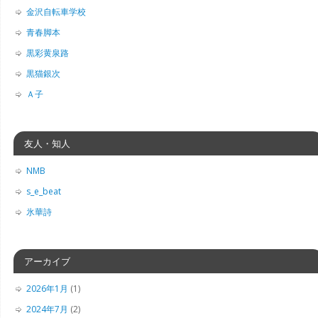
金沢自転車学校
青春脚本
黒彩黄泉路
黒猫銀次
Ａ子
友人・知人
NMB
s_e_beat
氷華詩
アーカイブ
2026年1月
(1)
2024年7月
(2)