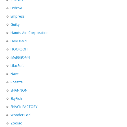
D:drive.
Empress
Guilty
Hands-Aid Corporation
HARUKAZE
HOOKSOFT
iMel株式会社
LilacSoft
Navel
Rosetta
SHANNON
SkyFish
SNACK-FACTORY
Wonder Fool
Zodiac