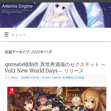
メニュー
2020年11月
月別アーカイブ:
qureate様制作 異世界酒場のセクステット ～
Vol.1 New World Days～ リリース
から
Kazu
|
2020年11月5日
|
Steam
,
Switch
,
全年齢向けの作品