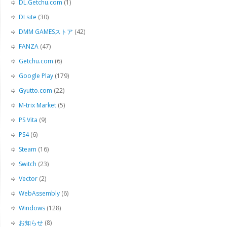
DL.Getchu.com
(1)
DLsite
(30)
DMM GAMESストア
(42)
FANZA
(47)
Getchu.com
(6)
Google Play
(179)
Gyutto.com
(22)
M-trix Market
(5)
PS Vita
(9)
PS4
(6)
Steam
(16)
Switch
(23)
Vector
(2)
WebAssembly
(6)
Windows
(128)
お知らせ
(8)