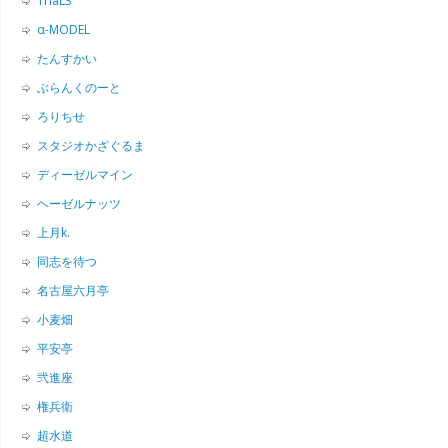
TriaL3
α-MODEL
たんすかい
ぶらんくのーと
ろりちせ
スタジオかざぐるま
ディーゼルマイン
ヘーゼルナッツ
上月k.
同志を待つ
名古屋六月亭
小麦畑
平安亭
弐進座
権兵衛
超水道