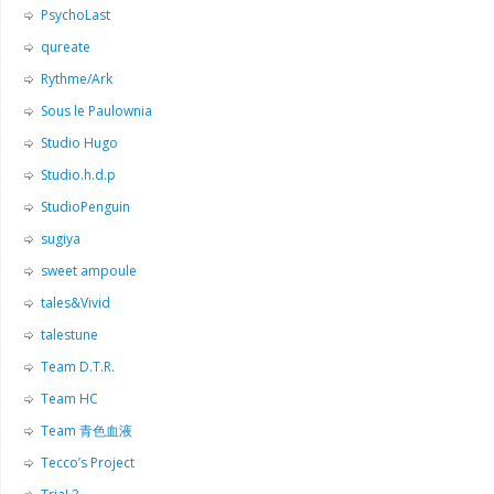
PsychoLast
qureate
Rythme/Ark
Sous le Paulownia
Studio Hugo
Studio.h.d.p
StudioPenguin
sugiya
sweet ampoule
tales&Vivid
talestune
Team D.T.R.
Team HC
Team 青色血液
Tecco’s Project