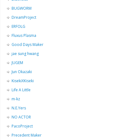
BUGWORM
DreamProject
ERFOLG
Fluxus Plasma
Good Days Maker
jae sung hwang
JUGEM
Jun Okazaki
KisekiXKiseki
Life A Little
m-kz
N.E.Yers
NO ACTOR
PacoProject
Precedent Maker