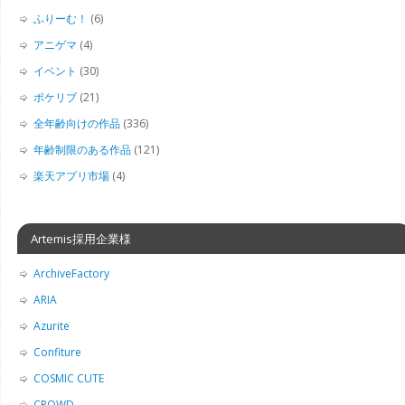
ふりーむ！
(6)
アニゲマ
(4)
イベント
(30)
ポケリブ
(21)
全年齢向けの作品
(336)
年齢制限のある作品
(121)
楽天アプリ市場
(4)
Artemis採用企業様
ArchiveFactory
ARIA
Azurite
Confiture
COSMIC CUTE
CROWD