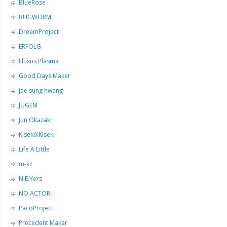
BlueRose
BUGWORM
DreamProject
ERFOLG
Fluxus Plasma
Good Days Maker
jae sung hwang
JUGEM
Jun Okazaki
KisekiXKiseki
Life A Little
m-kz
N.E.Yers
NO ACTOR
PacoProject
Precedent Maker