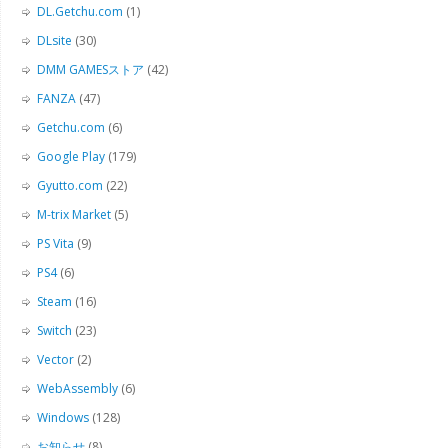
DL.Getchu.com
(1)
DLsite
(30)
DMM GAMESストア
(42)
FANZA
(47)
Getchu.com
(6)
Google Play
(179)
Gyutto.com
(22)
M-trix Market
(5)
PS Vita
(9)
PS4
(6)
Steam
(16)
Switch
(23)
Vector
(2)
WebAssembly
(6)
Windows
(128)
お知らせ
(8)