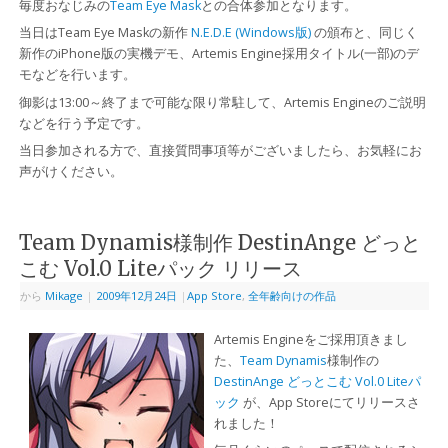
毎度おなじみの
Team Eye Mask
との合体参加となります。
当日はTeam Eye Maskの新作
N.E.D.E (Windows版)
の頒布と、同じく
新作のiPhone版の実機デモ、Artemis Engine採用タイトル(一部)のデ
モなどを行います。
御影は13:00～終了まで可能な限り常駐して、Artemis Engineのご説明
などを行う予定です。
当日参加される方で、直接質問事項等がございましたら、お気軽にお
声がけください。
Team Dynamis様制作 DestinAnge どっと
こむ Vol.0 Liteパック リリース
から
Mikage
|
2009年12月24日
|
App Store
,
全年齢向けの作品
Artemis Engineをご採用頂きまし
た、
Team Dynamis
様制作の
DestinAnge どっとこむ Vol.0 Liteパ
ック
が、App Storeにてリリースさ
れました！