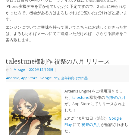
明日 3日目も U-44b ハッピーラディカル 様にて委託販売のほか、
iPhone実機デモを置かせていただく予定ですので、2日目に来られな
かった方で、機会がある方はよろしければご覧いただければと思いま
す。
エンジンについてご興味を持って頂いてこちらにお越しくださった方
は、よろしければメールにてご連絡いただければ、さらなる詳細をご
案内致します。
talestune様制作 祝祭の八月 リリース
から
Mikage
|
2009年12月29日
|
Android
,
App Store
,
Google Play
,
全年齢向けの作品
Artemis Engineをご採用頂きまし
た、
talestune
様制作の
祝祭の八月
が、App Storeにてリリースされま
した！
2012年10月12日（追記）
Google
Play
にて
祝祭の八月
が配信されまし
た。