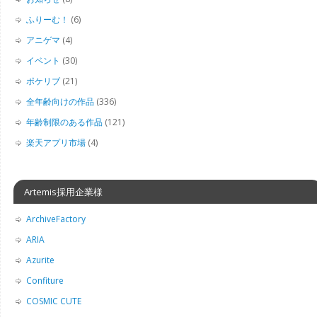
ふりーむ！
(6)
アニゲマ
(4)
イベント
(30)
ポケリブ
(21)
全年齢向けの作品
(336)
年齢制限のある作品
(121)
楽天アプリ市場
(4)
Artemis採用企業様
ArchiveFactory
ARIA
Azurite
Confiture
COSMIC CUTE