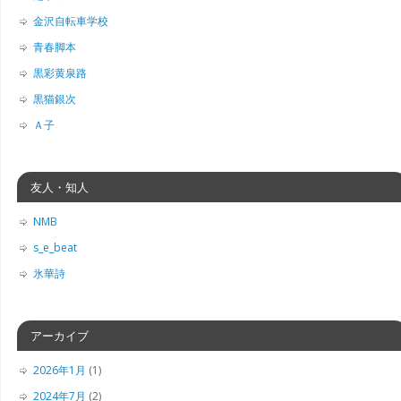
金沢自転車学校
青春脚本
黒彩黄泉路
黒猫銀次
Ａ子
友人・知人
NMB
s_e_beat
氷華詩
アーカイブ
2026年1月
(1)
2024年7月
(2)