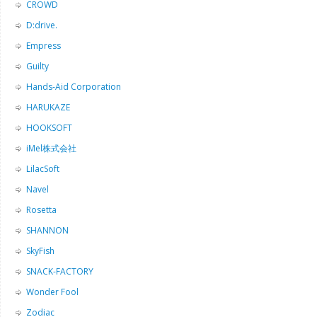
CROWD
D:drive.
Empress
Guilty
Hands-Aid Corporation
HARUKAZE
HOOKSOFT
iMel株式会社
LilacSoft
Navel
Rosetta
SHANNON
SkyFish
SNACK-FACTORY
Wonder Fool
Zodiac