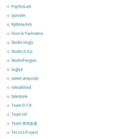
PsychoLast
qureate
Rythme/Ark
Sous le Paulownia
Studio Hugo
Studio.h.d.p
StudioPenguin
sugiya
sweet ampoule
tales&Vivid
talestune
Team D.T.R.
Team HC
Team 青色血液
Tecco’s Project