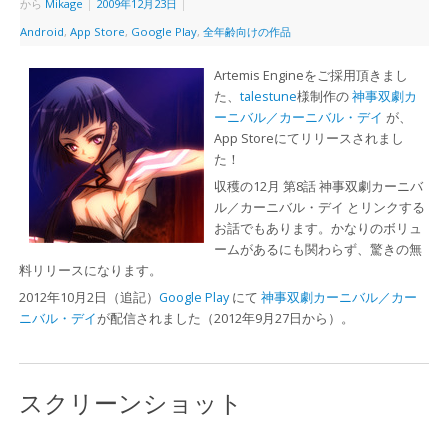
から
Mikage
|
2009年12月23日
|
Android
,
App Store
,
Google Play
,
全年齢向けの作品
Artemis Engineをご採用頂きまし
た、
talestune
様制作の
神事双劇カ
ーニバル／カーニバル・デイ
が、
App Storeにてリリースされまし
た！
収穫の12月 第8話 神事双劇カーニバ
ル／カーニバル・デイ とリンクする
お話でもあります。かなりのボリュ
ームがあるにも関わらず、驚きの無
料リリースになります。
2012年10月2日（追記）
Google Play
にて
神事双劇カーニバル／カー
ニバル・デイ
が配信されました（2012年9月27日から）。
スクリーンショット