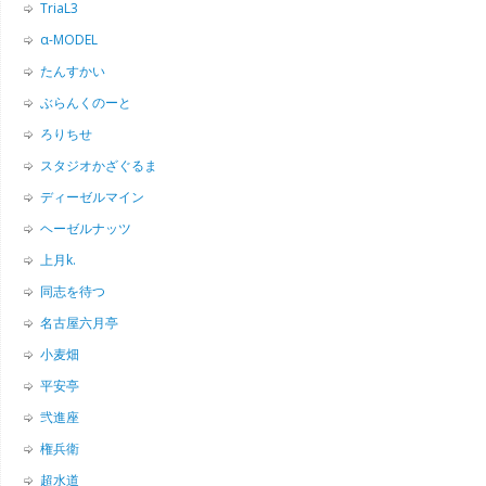
TriaL3
α-MODEL
たんすかい
ぶらんくのーと
ろりちせ
スタジオかざぐるま
ディーゼルマイン
ヘーゼルナッツ
上月k.
同志を待つ
名古屋六月亭
小麦畑
平安亭
弐進座
権兵衛
超水道