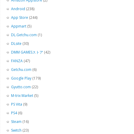
Amazon Appstore
(2)
Android
(238)
App Store
(244)
Appmart
(5)
DL.Getchu.com
(1)
DLsite
(30)
DMM GAMESストア
(42)
FANZA
(47)
Getchu.com
(6)
Google Play
(179)
Gyutto.com
(22)
M-trix Market
(5)
PS Vita
(9)
PS4
(6)
Steam
(16)
Switch
(23)