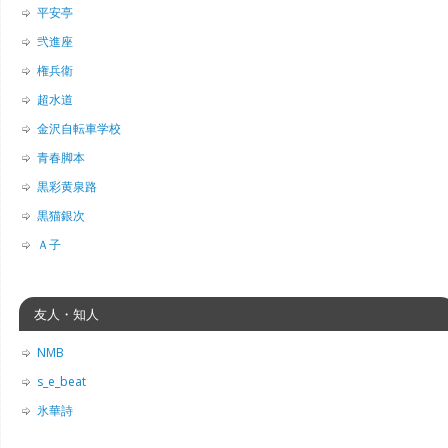
平安亭
弐進座
権兵衛
超水道
金沢自転車学校
青春脚本
黒彩黄泉路
黒猫銀次
Ａ子
友人・知人
NMB
s_e_beat
氷華詩