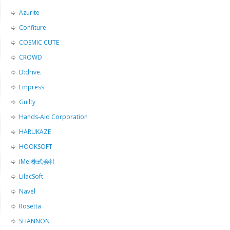
Azurite
Confiture
COSMIC CUTE
CROWD
D:drive.
Empress
Guilty
Hands-Aid Corporation
HARUKAZE
HOOKSOFT
iMel株式会社
LilacSoft
Navel
Rosetta
SHANNON