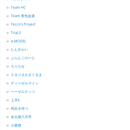
Team HC
Team 青色血液
Tecco’s Project
TriaL3
α-MODEL
たんすかい
ぶらんくのーと
ろりちせ
スタジオかざぐるま
ディーゼルマイン
ヘーゼルナッツ
上月k.
同志を待つ
名古屋六月亭
小麦畑