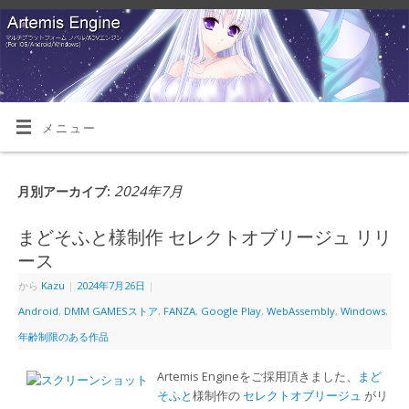
メニュー
2024年7月
月別アーカイブ:
まどそふと様制作 セレクトオブリージュ リリ
ース
から
Kazu
|
2024年7月26日
|
Android
,
DMM GAMESストア
,
FANZA
,
Google Play
,
WebAssembly
,
Windows
,
年齢制限のある作品
Artemis Engineをご採用頂きました、
まど
そふと
様制作の
セレクトオブリージュ
がリ