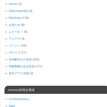
Vector
(2)
WebAssembly
(6)
Windows
(128)
お知らせ
(8)
ふりーむ！
(6)
アニゲマ
(4)
イベント
(30)
ポケリブ
(21)
全年齢向けの作品
(336)
年齢制限のある作品
(121)
楽天アプリ市場
(4)
Artemis採用企業様
ArchiveFactory
ARIA