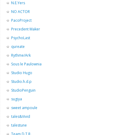
N.E.Yers
NO ACTOR
PacoProject
Precedent Maker
PsychoLast
qureate
Rythme/Ark
Sous le Paulownia
Studio Hugo
Studio.h.d.p
StudioPenguin
sugiya
sweet ampoule
tales&Vivid
talestune
Team D.T.R.