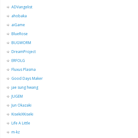
ADVangelist
ahobaka
aiGame
BlueRose
BUGWORM
DreamProject
ERFOLG
Fluxus Plasma
Good Days Maker
jae sung hwang
JUGEM
Jun Okazaki
KisekiXKiseki
Life A Little
m-kz