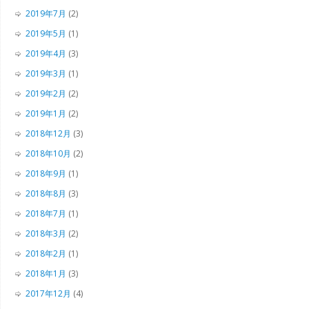
2019年7月
(2)
2019年5月
(1)
2019年4月
(3)
2019年3月
(1)
2019年2月
(2)
2019年1月
(2)
2018年12月
(3)
2018年10月
(2)
2018年9月
(1)
2018年8月
(3)
2018年7月
(1)
2018年3月
(2)
2018年2月
(1)
2018年1月
(3)
2017年12月
(4)