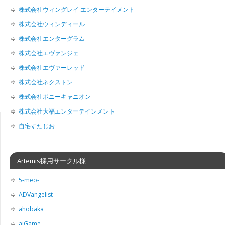
株式会社ウィングレイ エンターテイメント
株式会社ウィンディール
株式会社エンターグラム
株式会社エヴァンジェ
株式会社エヴァーレッド
株式会社ネクストン
株式会社ポニーキャニオン
株式会社大福エンターテインメント
自宅すたじお
Artemis採用サークル様
5-meo-
ADVangelist
ahobaka
aiGame