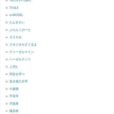
Tecco’s Project
TriaL3
α-MODEL
たんすかい
ぶらんくのーと
ろりちせ
スタジオかざぐるま
ディーゼルマイン
ヘーゼルナッツ
上月k.
同志を待つ
名古屋六月亭
小麦畑
平安亭
弐進座
権兵衛