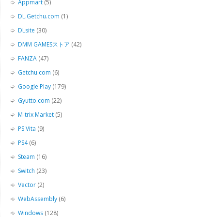
Appmart
(5)
DL.Getchu.com
(1)
DLsite
(30)
DMM GAMESストア
(42)
FANZA
(47)
Getchu.com
(6)
Google Play
(179)
Gyutto.com
(22)
M-trix Market
(5)
PS Vita
(9)
PS4
(6)
Steam
(16)
Switch
(23)
Vector
(2)
WebAssembly
(6)
Windows
(128)