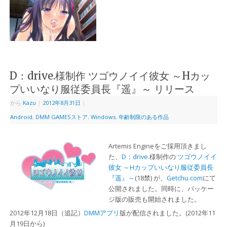
D：drive.様制作 ツゴウノイイ彼女 ～Hカッ
プいいなり服従委員長『遥』～ リリース
から
Kazu
|
2012年8月31日
|
Android
,
DMM GAMESストア
,
Windows
,
年齢制限のある作品
Artemis Engineをご採用頂きまし
た、
D：drive.
様制作の
ツゴウノイイ
彼女 ～Hカップいいなり服従委員長
『遥』～
(18禁) が、
Getchu.com
にて
公開されました。同時に、パッケー
ジ版の販売も開始されました。
2012年12月18日（追記）
DMMアプリ
版が配信されました。(2012年11
月19日から)