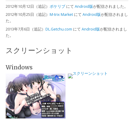
2012年10月12日（追記）
ポケリブ
にて
Android版
が配信されました。
2012年10月25日（追記）
M-trix Market
にて
Android版
が配信されまし
た。
2013年7月6日（追記）
DL.Getchu.com
にて
Android版
が配信されまし
た。
スクリーンショット
Windows