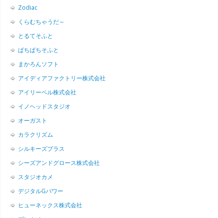
Zodiac
くらむちゃうだ～
とるてそふと
ぱちぱちそふと
まかろんソフト
アイディアファクトリー株式会社
アイリーベル株式会社
イノヘッドスタジオ
オーガスト
カラクリズム
シルキーズプラス
シーズアンドグロース株式会社
スタジオカメ
デジタルGパワー
ヒューネックス株式会社