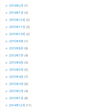
2016年2月
(1)
2016年1月
(3)
2015年12月
(2)
2015年11月
(3)
2015年10月
(2)
2015年9月
(1)
2015年8月
(6)
2015年7月
(4)
2015年6月
(3)
2015年5月
(5)
2015年4月
(7)
2015年3月
(6)
2015年2月
(4)
2015年1月
(8)
2014年12月
(11)