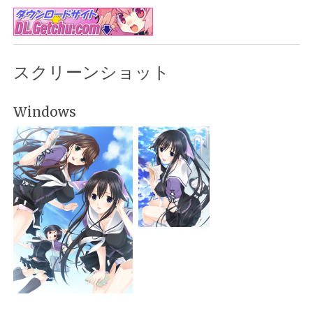
スクリーンショット
Windows