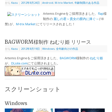
から
Kazu
|
2012年8月24日
|
Android
,
M-trix Market
,
年齢制限のある作品
Artemis Engineをご採用頂きました、
flap
様
制作の
麗しの君～貴女の膣内に捧ぐ～
(18
禁) が、
M-trix Market
にてリリースされました！
BAGWORM様制作 ねむり姫 リリース
から
Kazu
|
2012年8月19日
|
Windows
,
全年齢向けの作品
Artemis Engineをご採用頂きました、
BAGWORM
様制作の
ねむり姫
が、
DLsite.com
にて公開されました。
スクリーンショット
Windows