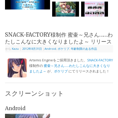
SNACK-FACTORY様制作 蜜壷～兄さん……わ
たしこんなに大きくなりましたよ～ リリース
から
Kazu
|
2012年8月31日
|
Android
,
ポケリブ
,
年齢制限のある作品
Artemis Engineをご採用頂きました、
SNACK-FACTORY
様制作の
蜜壷～兄さん……わたしこんなに大きくなり
ましたよ～
が、
ポケリブ
にてリリースされました！
スクリーンショット
Android