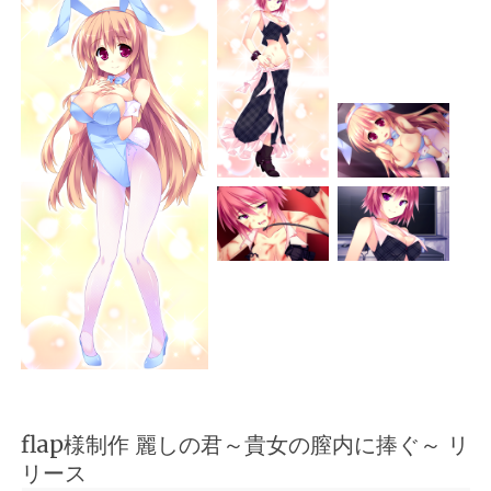
flap様制作 麗しの君～貴女の膣内に捧ぐ～ リ
リース