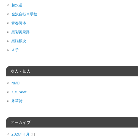
超水道
金沢自転車学校
青春脚本
黒彩黄泉路
黒猫銀次
Ａ子
友人・知人
NMB
s_e_beat
氷華詩
アーカイブ
2026年1月
(1)