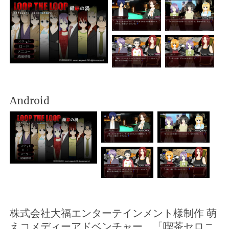
Android
株式会社大福エンターテインメント様制作 萌
えコメディーアドベンチャー 「喫茶セロニ