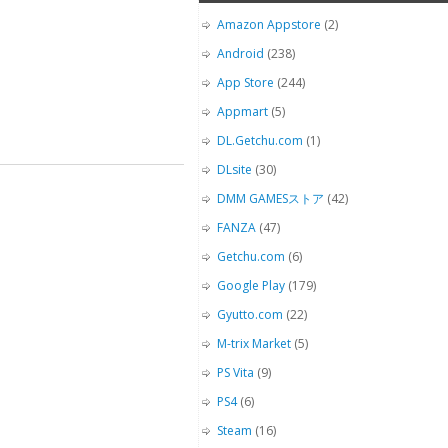
Amazon Appstore
(2)
Android
(238)
App Store
(244)
Appmart
(5)
DL.Getchu.com
(1)
DLsite
(30)
DMM GAMESストア
(42)
FANZA
(47)
Getchu.com
(6)
Google Play
(179)
Gyutto.com
(22)
M-trix Market
(5)
PS Vita
(9)
PS4
(6)
Steam
(16)