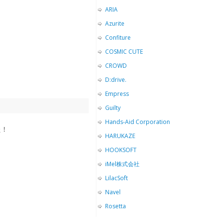
ARIA
Azurite
Confiture
COSMIC CUTE
CROWD
D:drive.
Empress
Guilty
Hands-Aid Corporation
た！
HARUKAZE
HOOKSOFT
iMel株式会社
LilacSoft
Navel
Rosetta