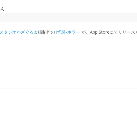
ス
スタジオかざぐるま
様制作の
i怪談-ホラー
が、App Storeにてリリー