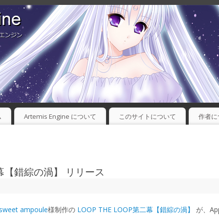
ム
Artemis Engine について
このサイトについて
作者に
P第二幕【錯綜の渦】 リリース
sweet ampoule
様制作の
LOOP THE LOOP第二幕【錯綜の渦】
が、Ap