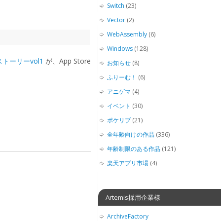
Switch
(23)
Vector
(2)
WebAssembly
(6)
Windows
(128)
トーリーvol1
が、App Store
お知らせ
(8)
ふりーむ！
(6)
アニゲマ
(4)
イベント
(30)
ポケリブ
(21)
全年齢向けの作品
(336)
年齢制限のある作品
(121)
楽天アプリ市場
(4)
Artemis採用企業様
ArchiveFactory