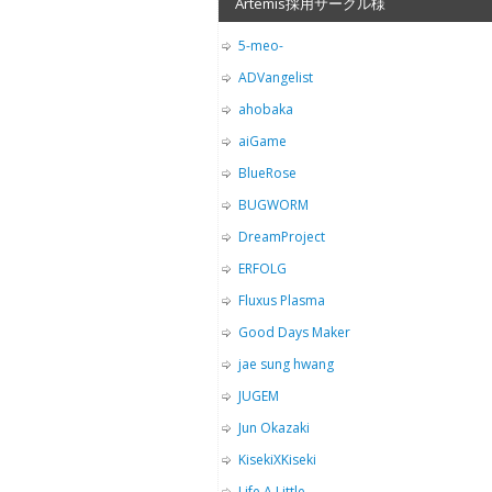
Artemis採用サークル様
5-meo-
ADVangelist
ahobaka
aiGame
BlueRose
BUGWORM
DreamProject
ERFOLG
Fluxus Plasma
Good Days Maker
jae sung hwang
JUGEM
Jun Okazaki
KisekiXKiseki
Life A Little