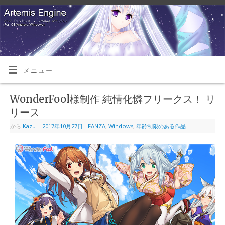
メニュー
WonderFool様制作 純情化憐フリークス！ リ
リース
から
Kazu
|
2017年10月27日
|
FANZA
,
Windows
,
年齢制限のある作品