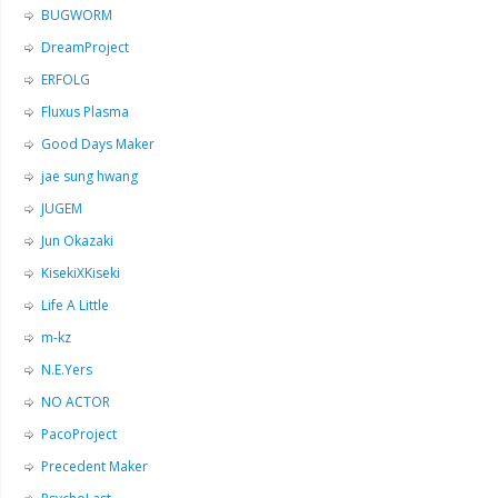
BUGWORM
DreamProject
ERFOLG
Fluxus Plasma
Good Days Maker
jae sung hwang
JUGEM
Jun Okazaki
KisekiXKiseki
Life A Little
m-kz
N.E.Yers
NO ACTOR
PacoProject
Precedent Maker