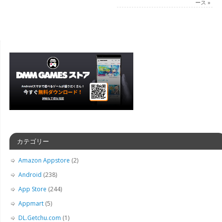
ース
»
カテゴリー
Amazon Appstore
(2)
Android
(238)
App Store
(244)
Appmart
(5)
DL.Getchu.com
(1)