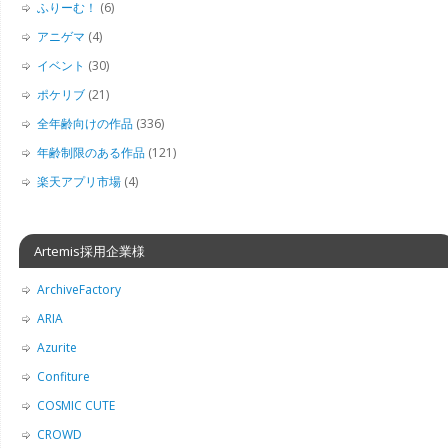
ふりーむ！
(6)
アニゲマ
(4)
イベント
(30)
ポケリブ
(21)
全年齢向けの作品
(336)
年齢制限のある作品
(121)
楽天アプリ市場
(4)
Artemis採用企業様
ArchiveFactory
ARIA
Azurite
Confiture
COSMIC CUTE
CROWD