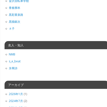
金沢自転車学校
青春脚本
黒彩黄泉路
黒猫銀次
Ａ子
友人・知人
NMB
s_e_beat
氷華詩
アーカイブ
2026年1月
(1)
2024年7月
(2)