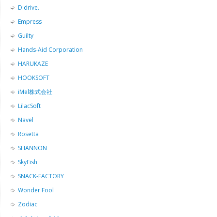
D:drive.
Empress
Guilty
Hands-Aid Corporation
HARUKAZE
HOOKSOFT
iMel株式会社
LilacSoft
Navel
Rosetta
SHANNON
SkyFish
SNACK-FACTORY
Wonder Fool
Zodiac