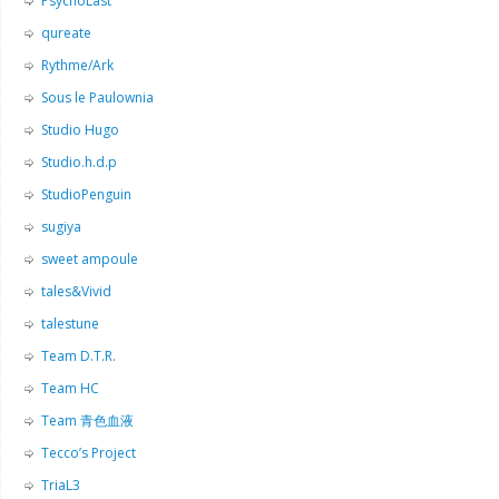
PsychoLast
qureate
Rythme/Ark
Sous le Paulownia
Studio Hugo
Studio.h.d.p
StudioPenguin
sugiya
sweet ampoule
tales&Vivid
talestune
Team D.T.R.
Team HC
Team 青色血液
Tecco’s Project
TriaL3