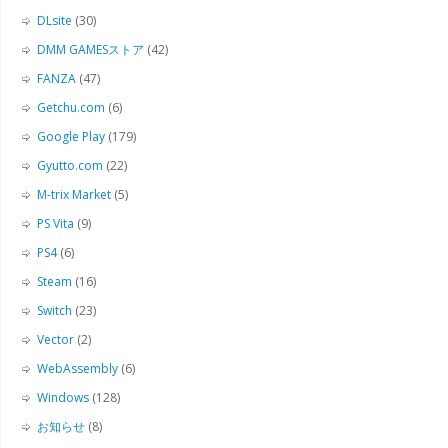
DLsite
(30)
DMM GAMESストア
(42)
FANZA
(47)
Getchu.com
(6)
Google Play
(179)
Gyutto.com
(22)
M-trix Market
(5)
PS Vita
(9)
PS4
(6)
Steam
(16)
Switch
(23)
Vector
(2)
WebAssembly
(6)
Windows
(128)
お知らせ
(8)