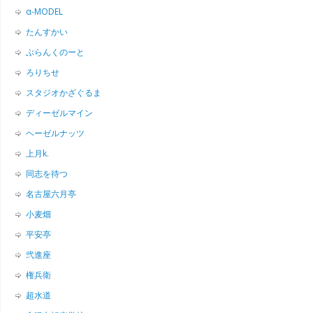
α-MODEL
たんすかい
ぶらんくのーと
ろりちせ
スタジオかざぐるま
ディーゼルマイン
ヘーゼルナッツ
上月k.
同志を待つ
名古屋六月亭
小麦畑
平安亭
弐進座
権兵衛
超水道