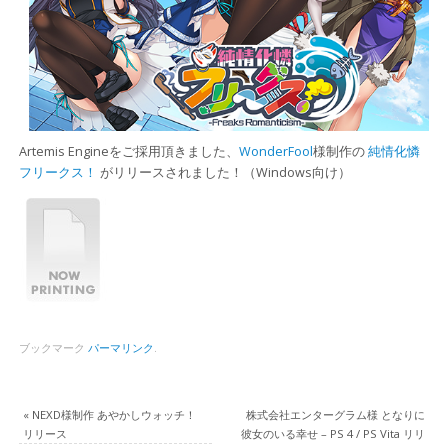
Artemis Engineをご採用頂きました、
WonderFool
様制作の
純情化憐
フリークス！
がリリースされました！（Windows向け）
ブックマーク
パーマリンク
.
«
NEXD様制作 あやかしウォッチ！
株式会社エンターグラム様 となりに
リリース
彼女のいる幸せ – PS 4 / PS Vita リリ