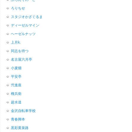
ろりちせ
スタジオかざぐるま
ディーゼルマイン
ヘーゼルナッツ
上月k.
同志を待つ
名古屋六月亭
小麦畑
平安亭
弐進座
権兵衛
超水道
金沢自転車学校
青春脚本
黒彩黄泉路