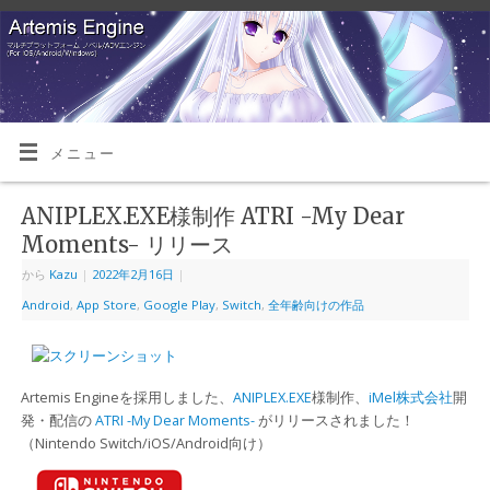
メニュー
ANIPLEX.EXE様制作 ATRI -My Dear
Moments- リリース
から
Kazu
|
2022年2月16日
|
Android
,
App Store
,
Google Play
,
Switch
,
全年齢向けの作品
Artemis Engineを採用しました、
ANIPLEX.EXE
様制作、
iMel株式会社
開
発・配信の
ATRI -My Dear Moments-
がリリースされました！
（Nintendo Switch/iOS/Android向け）