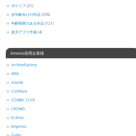
ポケリブ
(21)
全年齢向けの作品
(336)
年齢制限のある作品
(121)
楽天アプリ市場
(4)
Artemis採用企業様
ArchiveFactory
ARIA
Azurite
Confiture
COSMIC CUTE
CROWD
D:drive.
Empress
Guilty