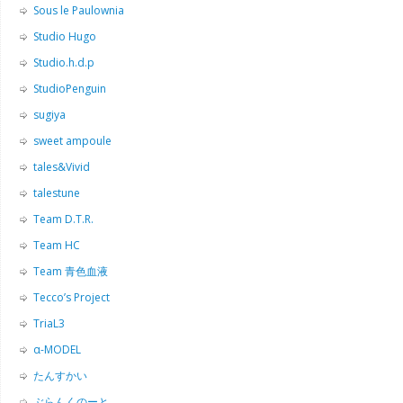
Sous le Paulownia
Studio Hugo
Studio.h.d.p
StudioPenguin
sugiya
sweet ampoule
tales&Vivid
talestune
Team D.T.R.
Team HC
Team 青色血液
Tecco’s Project
TriaL3
α-MODEL
たんすかい
ぶらんくのーと