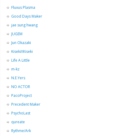
Fluxus Plasma
Good Days Maker
jae sung hwang
JUGEM
Jun Okazaki
KisekiXKiseki
Life A Little
m-kz
N.E.Yers
NO ACTOR
PacoProject
Precedent Maker
PsychoLast
qureate
Rythme/Ark