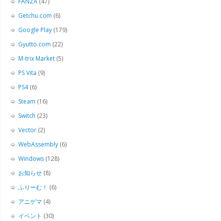
FANZA
(47)
Getchu.com
(6)
Google Play
(179)
Gyutto.com
(22)
M-trix Market
(5)
PS Vita
(9)
PS4
(6)
Steam
(16)
Switch
(23)
Vector
(2)
WebAssembly
(6)
Windows
(128)
お知らせ
(8)
ふりーむ！
(6)
アニゲマ
(4)
イベント
(30)