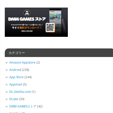
カテゴリー
Amazon Appstore
(2)
Android
(238)
App Store
(244)
Appmart
(5)
DL.Getchu.com
(1)
DLsite
(30)
DMM GAMESストア
(42)