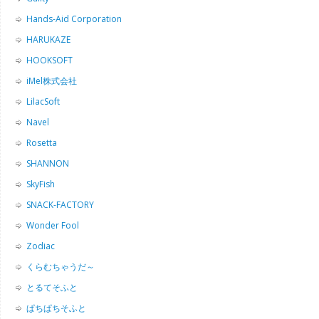
Hands-Aid Corporation
HARUKAZE
HOOKSOFT
iMel株式会社
LilacSoft
Navel
Rosetta
SHANNON
SkyFish
SNACK-FACTORY
Wonder Fool
Zodiac
くらむちゃうだ～
とるてそふと
ぱちぱちそふと