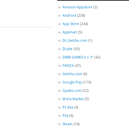
Amazon Appstore
(2)
Android
(238)
App Store
(244)
Appmart
(5)
DL.Getchu.com
(1)
DLsite
(30)
DMM GAMESストア
(42)
FANZA
(47)
Getchu.com
(6)
Google Play
(179)
Gyutto.com
(22)
M-trix Market
(5)
PS Vita
(9)
PS4
(6)
Steam
(16)