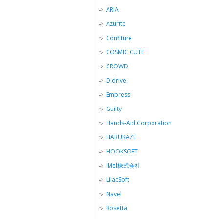
ARIA
Azurite
Confiture
COSMIC CUTE
CROWD
D:drive.
Empress
Guilty
Hands-Aid Corporation
HARUKAZE
HOOKSOFT
iMel株式会社
LilacSoft
Navel
Rosetta