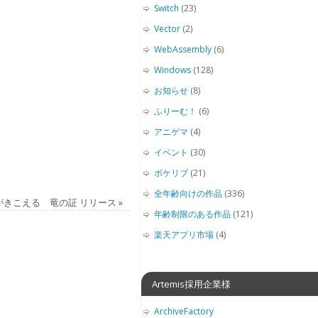
Switch
(23)
Vector
(2)
WebAssembly
(6)
Windows
(128)
お知らせ
(8)
ふりーむ！
(6)
アニゲマ
(4)
イベント
(30)
ポケリブ
(21)
全年齢向けの作品
(336)
唄がきこえる 竜の証 リリース
»
年齢制限のある作品
(121)
楽天アプリ市場
(4)
Artemis採用企業様
ArchiveFactory