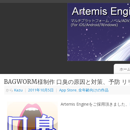
ホー
BAGWORM様制作 口臭の原因と対策、予防 リ
から
Kazu
|
2011年10月5日
|
App Store
,
全年齢向けの作品
Artemis Engineをご採用頂きました、