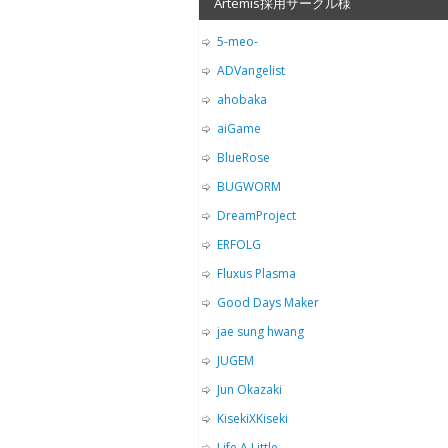
Artemis採用サークル様
5-meo-
ADVangelist
ahobaka
aiGame
BlueRose
BUGWORM
DreamProject
ERFOLG
Fluxus Plasma
Good Days Maker
jae sung hwang
JUGEM
Jun Okazaki
KisekiXKiseki
Life A Little